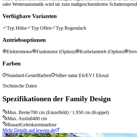
oder Wetterautomatik wird sie zum maßgeschneiderten Schattenspend
Verfügbare Varianten
Typ Hülse
Typ Offen
Typ Regendach
Antriebsoptionen
Elektromotor
Funkmotor (Option)
Kurbelantrieb (Option)
Serv
Farben
Standard-Gestellfarben
Silber natur E6/EV1 Eloxal
Technische Daten
Spezifikationen der
Family Design
Max. Breite
700 cm (Einzelfeld) / 1.950 cm (Koppel)
Max. Ausfall
400 cm
Bauart
Gelenkarmmarkise
Mehr Details auf lewens.de